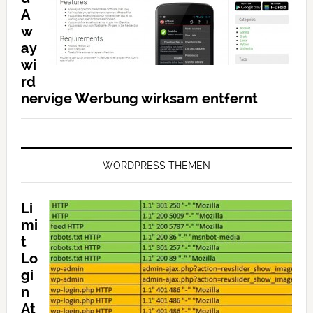
A
w
ay
wi
rd
nervige Werbung wirksam entfernt
WORDPRESS THEMEN
Li
mi
t
Lo
gi
n
At